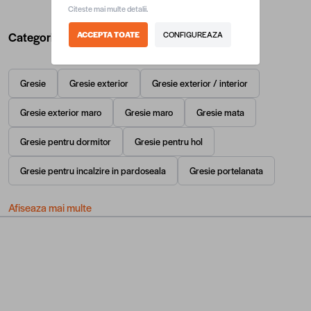
Citeste mai multe detalii.
Categorii utile
ACCEPTA TOATE
CONFIGUREAZA
Gresie
Gresie exterior
Gresie exterior / interior
Gresie exterior maro
Gresie maro
Gresie mata
Gresie pentru dormitor
Gresie pentru hol
Gresie pentru incalzire in pardoseala
Gresie portelanata
Afiseaza mai multe