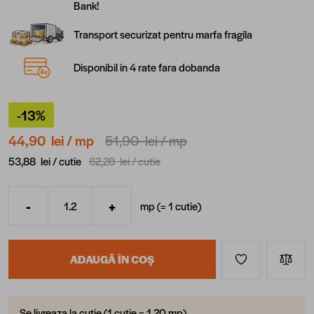
Bank!
Transport securizat pentru marfa fragila
Disponibil in 4 rate fara dobanda
-13%
44,90 lei
/ mp
51,90 lei
/ mp
53,88 lei /
cutie
62,28 lei /
cutie
-
+
mp (=
1
cutie
)
Cantitate
ADAUGĂ ÎN COȘ
Se livreaza la cutie (1 cutie = 1.20 mp)