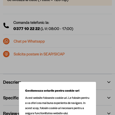
Comanda telefonic la:
0377 10 22 22
(L-V: 08:00 - 17:00)
Chat pe Whatsapp
Solicita postare in SEAP/SICAP
Descriere
Gestioneaza setarile pentru cookie-uri
Specificatii
Acest website foloseste cookie-uri. Le folosim pentru
a va oferi cea mai buna experienta de navigare. In
acest scop, folosim cookie-uri necesare pentru a
Review-uri
asigura functionlitatea website-ului.