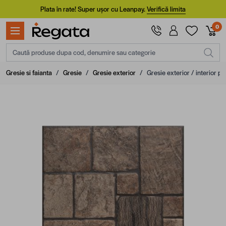
Mergi la Conținut
Plata în rate! Super ușor cu Leanpay.
Verifică limita
0
Caută produse dupa cod, denumire sau categorie
Gresie si faianta
/
Gresie
/
Gresie exterior
/
Gresie exterior / interior p