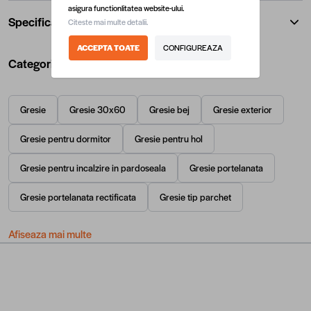
asigura functionlitatea website-ului.
Specificatii
Citeste mai multe detalii.
ACCEPTA TOATE
CONFIGUREAZA
Categorii utile
Gresie
Gresie 30x60
Gresie bej
Gresie exterior
Gresie pentru dormitor
Gresie pentru hol
Gresie pentru incalzire in pardoseala
Gresie portelanata
Gresie portelanata rectificata
Gresie tip parchet
Afiseaza mai multe