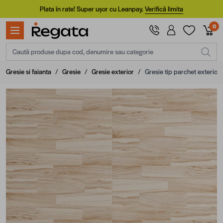
Mergi la Conținut
Plata în rate! Super ușor cu Leanpay.
Verifică limita
0
Caută produse dupa cod, denumire sau categorie
Gresie si faianta
/
Gresie
/
Gresie exterior
/
Gresie tip parchet exterior