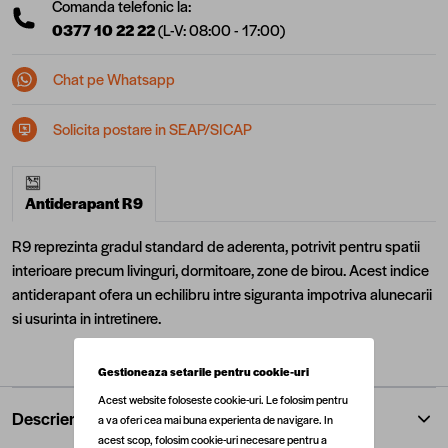
Comanda telefonic la:
0377 10 22 22
(L-V: 08:00 - 17:00)
Chat pe Whatsapp
Solicita postare in SEAP/SICAP
Antiderapant R9
R9 reprezinta gradul standard de aderenta, potrivit pentru spatii
interioare precum livinguri, dormitoare, zone de birou. Acest indice
antiderapant ofera un echilibru intre siguranta impotriva alunecarii
si usurinta in intretinere.
Gestioneaza setarile pentru cookie-uri
Acest website foloseste cookie-uri. Le folosim pentru
Descriere
a va oferi cea mai buna experienta de navigare. In
acest scop, folosim cookie-uri necesare pentru a