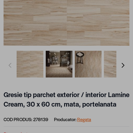
View larger image
View larger image
View larger image
View lar
Gresie tip parchet exterior / interior Lamine
Cream, 30 x 60 cm, mata, portelanata
COD PRODUS:
278139
Producator:
Regata