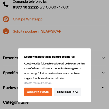
Comanda telefonic la:
0377 10 22 22
(L-V: 08:00 - 17:00)
Chat pe Whatsapp
Solicita postare in SEAP/SICAP
Gestioneaza setarile pentru cookie-uri
Descriere
Acest website foloseste cookie-uri. Le folosim pentru
a va oferi cea mai buna experienta de navigare. In
Specificatii
acest scop, folosim cookie-uri necesare pentru a
asigura functionlitatea website-ului.
Citeste mai multe detalii.
Review-uri
ACCEPTA TOATE
CONFIGUREAZA
Categorii utile