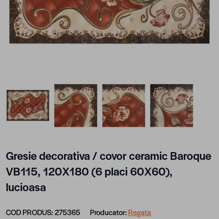
View larger image
View larger image
View larger image
View larger im
Gresie decorativa / covor ceramic Baroque
VB115, 120X180 (6 placi 60X60),
lucioasa
COD PRODUS:
275365
Producator:
Regata