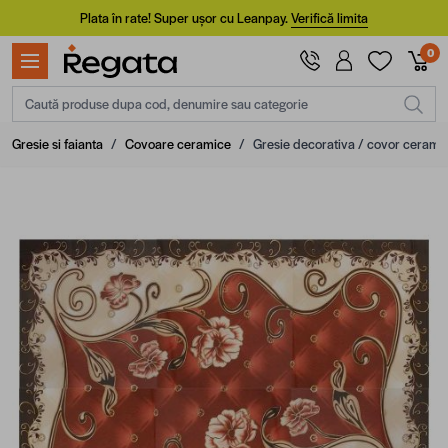
Mergi la Conținut
Plata în rate! Super ușor cu Leanpay.
Verifică limita
0
Caută produse dupa cod, denumire sau categorie
Gresie si faianta
/
Covoare ceramice
/
Gresie decorativa / covor cerami