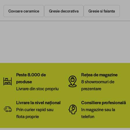
Covoare ceramice
Gresie decorativa
Gresie si faianta
Peste 8.000 de
Rețea de magazine
produse
8 showroomuri de
Livrare din stoc propriu
prezentare
Livrare la nivel național
Consiliere profesională
Prin curier rapid sau
In magazine sau la
flota proprie
telefon