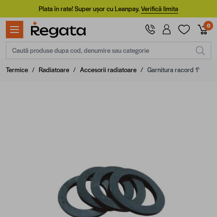
Mergi la Conținut
Plata în rate! Super ușor cu Leanpay.
Verifică limita
0
Caută produse dupa cod, denumire sau categorie
Termice
/
Radiatoare
/
Accesorii radiatoare
/
Garnitura racord 1'