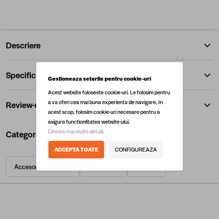
Descriere
Specificatii
Gestioneaza setarile pentru cookie-uri
Acest website foloseste cookie-uri. Le folosim pentru
a va oferi cea mai buna experienta de navigare. In
Review-uri
acest scop, folosim cookie-uri necesare pentru a
asigura functionlitatea website-ului.
Citeste mai multe detalii.
Categorii utile
ACCEPTA TOATE
CONFIGUREAZA
Accesorii radiatoare
Radiatoare
Termice