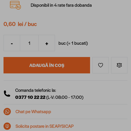
Disponibil in 4 rate fara dobanda
0,60 lei
/ buc
-
+
buc (=
1
bucati
)
Cantitate
ADAUGĂ ÎN COȘ
Comanda telefonic la:
0377 10 22 22
(L-V: 08:00 - 17:00)
Chat pe Whatsapp
Solicita postare in SEAP/SICAP