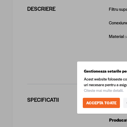
DESCRIERE
Filtru su
Conexiune: 
Material :
Gestioneaza setarile pe
Acest website foloseste co
uri necesare pentru a asigu
Citeste mai multe detalii.
SPECIFICATII
ACCEPTA TOATE
COD EA
Produca