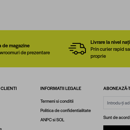
Livrare la nivel naț
a de magazine
Prin curier rapid sa
wroomuri de prezentare
proprie
 CLIENTI
INFORMATII LEGALE
ABONEAZĂ-T
Adresă email
Termeni si conditii
Politica de confidentialitate
Sunt de acor
ANPC
si
SOL
e