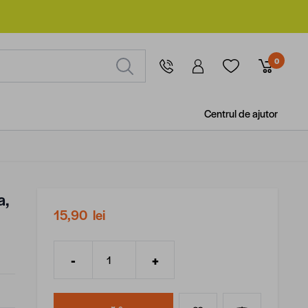
0
Centrul de ajutor
a,
15,90 lei
-
+
Cantitate