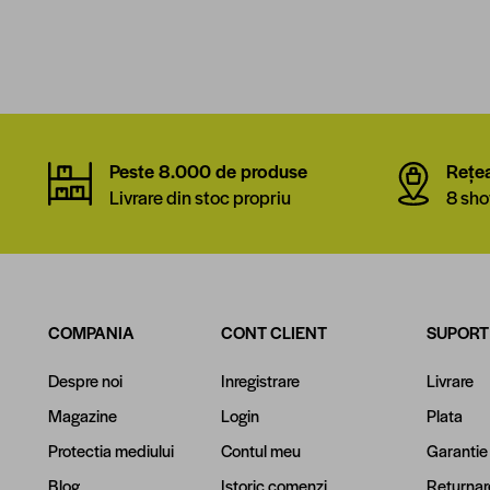
Peste 8.000 de produse
Rețe
Livrare din stoc propriu
8 sho
COMPANIA
CONT CLIENT
SUPORT
Despre noi
Inregistrare
Livrare
Magazine
Login
Plata
Protectia mediului
Contul meu
Garantie
Blog
Istoric comenzi
Returnar