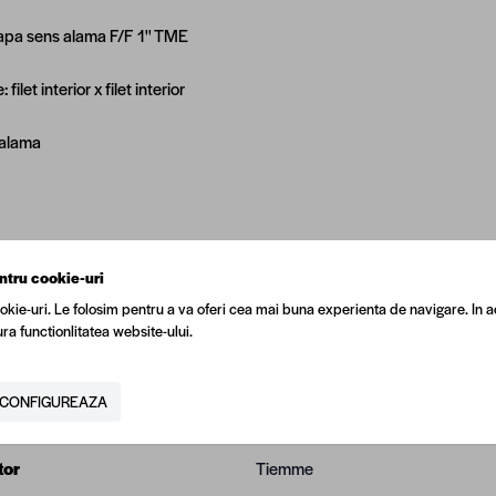
papa sens alama F/F 1'' TME
filet interior x filet interior
 alama
ntru cookie-uri
okie-uri. Le folosim pentru a va oferi cea mai buna experienta de navigare. In a
ra functionlitatea website-ului.
CONFIGUREAZA
N
5940794032250
tor
Tiemme