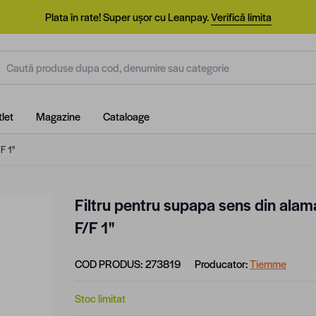
Plata în rate! Super ușor cu Leanpay.
Verifică limita
aută produse dupa cod, denumire sau categorie
let
Magazine
Cataloage
 1''
Filtru pentru supapa sens din alam
F/F 1''
COD PRODUS:
273819
Producator:
Tiemme
Stoc limitat