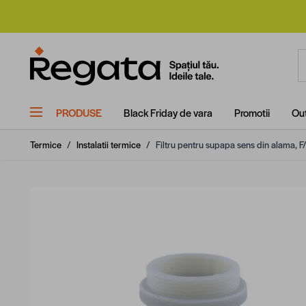
Mergi la Conținut
C
PRODUSE
Black Friday de vara
Promotii
Out
Termice
/
Instalatii termice
/
Filtru pentru supapa sens din alama, F/F