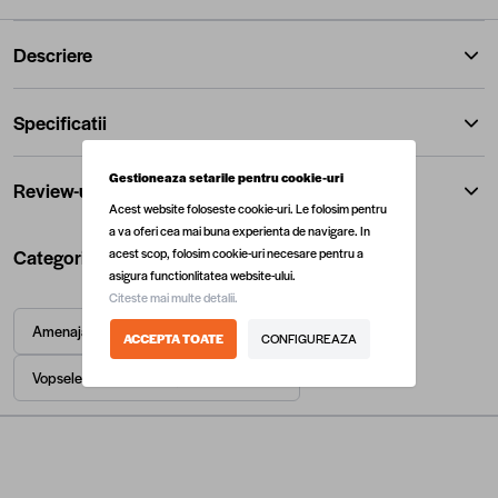
Descriere
Specificatii
Gestioneaza setarile pentru cookie-uri
Review-uri
Acest website foloseste cookie-uri. Le folosim pentru
a va oferi cea mai buna experienta de navigare. In
Categorii utile
acest scop, folosim cookie-uri necesare pentru a
asigura functionlitatea website-ului.
Citeste mai multe detalii.
Amenajari interioare
Vopsele
ACCEPTA TOATE
CONFIGUREAZA
Vopsele pentru metal, grunduri si beton