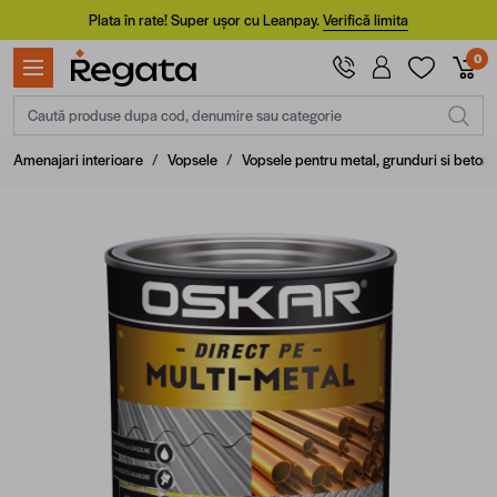
Mergi la Conținut
Plata în rate! Super ușor cu Leanpay.
Verifică limita
0
Caută produse dupa cod, denumire sau categorie
Amenajari interioare
/
Vopsele
/
Vopsele pentru metal, grunduri si beton