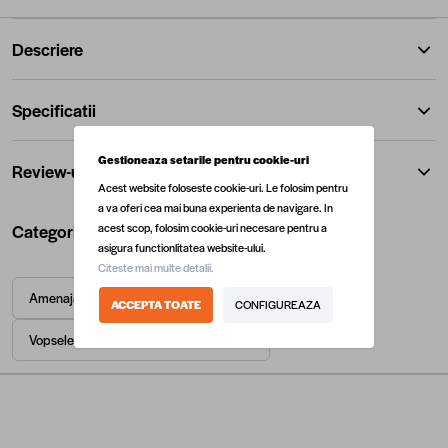
Descriere
Specificatii
Gestioneaza setarile pentru cookie-uri
Review-uri
Acest website foloseste cookie-uri. Le folosim pentru
a va oferi cea mai buna experienta de navigare. In
Categorii utile
acest scop, folosim cookie-uri necesare pentru a
asigura functionlitatea website-ului.
Citeste mai multe detalii.
Amenajari interioare
Vopsele
ACCEPTA TOATE
CONFIGUREAZA
Vopsele pentru metal, grunduri si beton