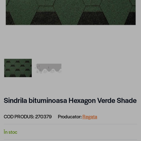
View larger image
View larger image
Sindrila bituminoasa Hexagon Verde Shade
COD PRODUS:
270379
Producator:
Regata
În stoc