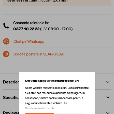
Comanda telefonic la:
0377 10 22 22
(L-V: 08:00 - 17:00)
Chat pe Whatsapp
Solicita postare in SEAP/SICAP
Gestioneaza setarile pentru cookie-uri
Descriere
Acest website foloseste cookie-uri. Le folosim pentru
a va oferi cea mai buna experienta de navigare. In
Specificatii
acest scop, folosim cookie-uri necesare pentru a
asigura functionlitatea website-ului.
Citeste mai multe detalii.
Review-uri