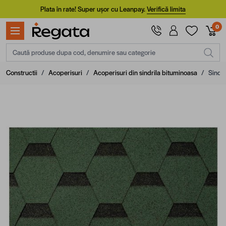
Mergi la Conținut
Plata în rate! Super ușor cu Leanpay.
Verifică limita
0
Caută produse dupa cod, denumire sau categorie
Constructii
/
Acoperisuri
/
Acoperisuri din sindrila bituminoasa
/
Sindr