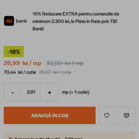
10% Reducere EXTRA pentru comenzile de
minimum 2.300 lei, la Plata în Rate prin TBI
Bank!
-18%
26,99 lei
/ mp
32,90 lei
/ mp
70,44 lei /
cutie
85,87 lei /
cutie
-
+
mp (=
1
cutie
)
Cantitate
ADAUGĂ ÎN COȘ
Se livreaza la cutie (1 cutie = 2.61 mp)