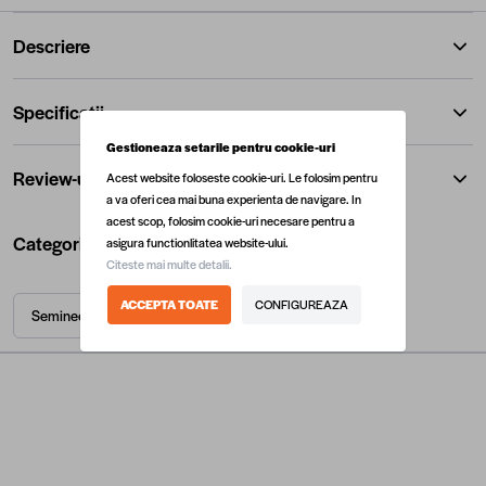
Descriere
Specificatii
Gestioneaza setarile pentru cookie-uri
Review-uri
Acest website foloseste cookie-uri. Le folosim pentru
a va oferi cea mai buna experienta de navigare. In
acest scop, folosim cookie-uri necesare pentru a
Categorii utile
asigura functionlitatea website-ului.
Citeste mai multe detalii.
ACCEPTA TOATE
CONFIGUREAZA
Seminee
Seminee pe lemne
Sobe si seminee