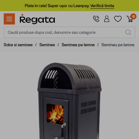
Mergi la Conținut
Plata în rate! Super ușor cu Leanpay.
Verifică limita
0
Caută produse dupa cod, denumire sau categorie
Sobe si seminee
/
Seminee
/
Seminee pe lemne
/
Semineu pe lemne Bl