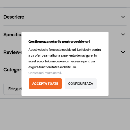
Descriere
Specificatii
Gestioneaza setarile pentru cookie-uri
Acest website foloseste cookie-uri. Le folosim pentru
Review-uri
a va oferi cea mai buna experienta de navigare. In
acest scop, folosim cookie-uri necesare pentru a
asigura functionlitatea website-ului.
Categorii utile
Citeste mai multe detalii.
ACCEPTA TOATE
CONFIGUREAZA
Fitinguri
Instalatii termice
Termice