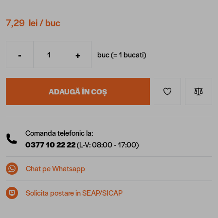
7,29 lei
/ buc
-
+
buc (=
1
bucati
)
Cantitate
ADAUGĂ ÎN COȘ
Comanda telefonic la:
0377 10 22 22
(L-V: 08:00 - 17:00)
Chat pe Whatsapp
Solicita postare in SEAP/SICAP