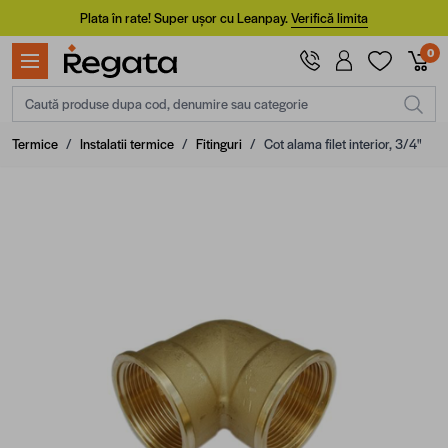
Mergi la Conținut
Plata în rate! Super ușor cu Leanpay.
Verifică limita
0
Caută produse dupa cod, denumire sau categorie
Termice
/
Instalatii termice
/
Fitinguri
/
Cot alama filet interior, 3/4"