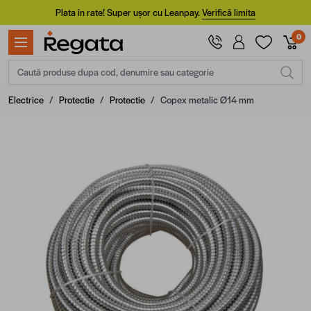
Mergi la Conținut
Plata în rate! Super ușor cu Leanpay.
Verifică limita
0
Caută produse dupa cod, denumire sau categorie
Electrice
/
Protectie
/
Protectie
/
Copex metalic Ø14 mm