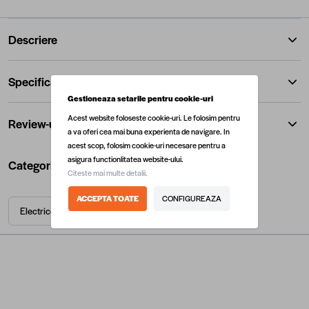
Descriere
Specificatii
Gestioneaza setarile pentru cookie-uri
Acest website foloseste cookie-uri. Le folosim pentru
Review-uri
a va oferi cea mai buna experienta de navigare. In
acest scop, folosim cookie-uri necesare pentru a
asigura functionlitatea website-ului.
Categorii utile
Citeste mai multe detalii.
ACCEPTA TOATE
CONFIGUREAZA
Electrice
Protectie
Protectie