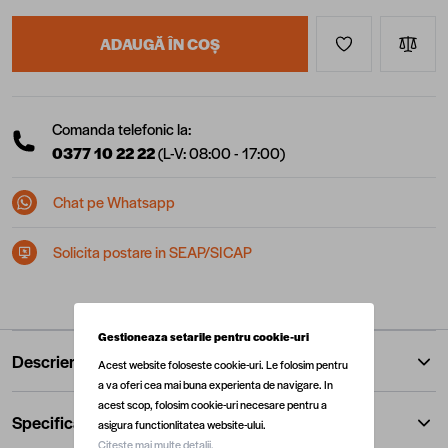
ADAUGĂ ÎN COȘ
Comanda telefonic la:
0377 10 22 22
(L-V: 08:00 - 17:00)
Chat pe Whatsapp
Solicita postare in SEAP/SICAP
Gestioneaza setarile pentru cookie-uri
Descriere
Acest website foloseste cookie-uri. Le folosim pentru
a va oferi cea mai buna experienta de navigare. In
acest scop, folosim cookie-uri necesare pentru a
Specificatii
asigura functionlitatea website-ului.
Citeste mai multe detalii.