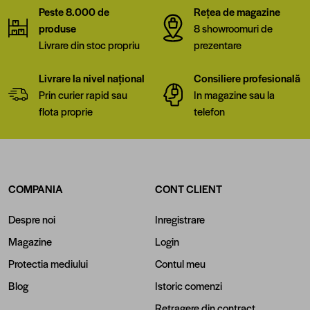
Peste 8.000 de
Rețea de magazine
produse
8 showroomuri de
Livrare din stoc propriu
prezentare
Livrare la nivel național
Consiliere profesională
Prin curier rapid sau
In magazine sau la
flota proprie
telefon
COMPANIA
CONT CLIENT
Despre noi
Inregistrare
Magazine
Login
Protectia mediului
Contul meu
Blog
Istoric comenzi
Retragere din contract