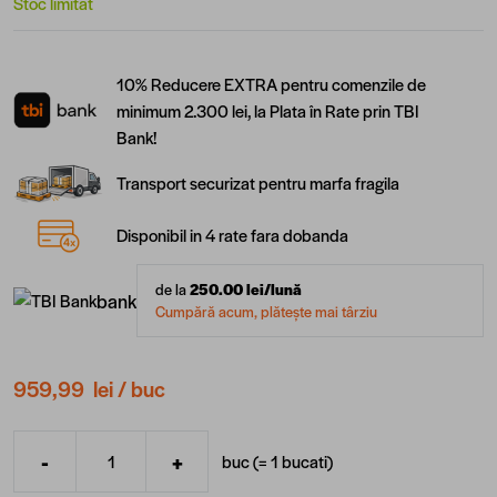
Stoc limitat
10% Reducere EXTRA pentru comenzile de
minimum 2.300 lei, la Plata în Rate prin TBI
Bank!
Transport securizat pentru marfa fragila
Disponibil in 4 rate fara dobanda
de la
250.00
lei/lună
bank
Cumpără acum, plătește mai târziu
959,99 lei
/ buc
-
+
buc (=
1
bucati
)
Cantitate