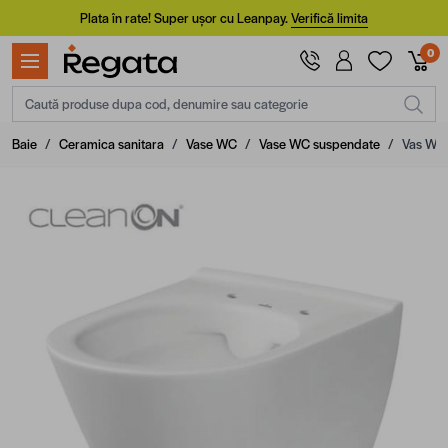
Mergi la Conținut
Plata în rate! Super ușor cu Leanpay.
Verifică limita
0
Caută produse dupa cod, denumire sau categorie
Baie
/
Ceramica sanitara
/
Vase WC
/
Vase WC suspendate
/
Vas WC 