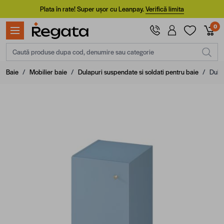
Mergi la Conținut
Plata în rate! Super ușor cu Leanpay.
Verifică limita
0
Caută produse dupa cod, denumire sau categorie
Baie
/
Mobilier baie
/
Dulapuri suspendate si soldati pentru baie
/
Dula