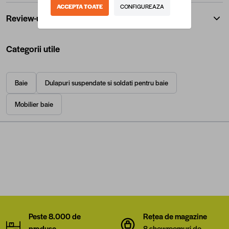
ACCEPTA TOATE
CONFIGUREAZA
Review-uri
Categorii utile
Baie
Dulapuri suspendate si soldati pentru baie
Mobilier baie
Peste 8.000 de
Rețea de magazine
produse
8 showroomuri de