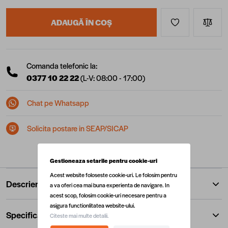
ADAUGĂ ÎN COȘ
Comanda telefonic la:
0377 10 22 22
(L-V: 08:00 - 17:00)
Chat pe Whatsapp
Solicita postare in SEAP/SICAP
Gestioneaza setarile pentru cookie-uri
Acest website foloseste cookie-uri. Le folosim pentru
Descriere
a va oferi cea mai buna experienta de navigare. In
acest scop, folosim cookie-uri necesare pentru a
asigura functionlitatea website-ului.
Specificatii
Citeste mai multe detalii.