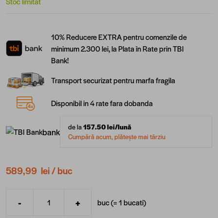
Stoc limitat
10% Reducere EXTRA pentru comenzile de
minimum 2.300 lei, la Plata în Rate prin TBI
Bank!
Transport securizat pentru marfa fragila
Disponibil in 4 rate fara dobanda
de la
157.50
lei/lună
bank
Cumpără acum, plătește mai târziu
589,99 lei
/ buc
-
+
buc (=
1
bucati
)
Cantitate