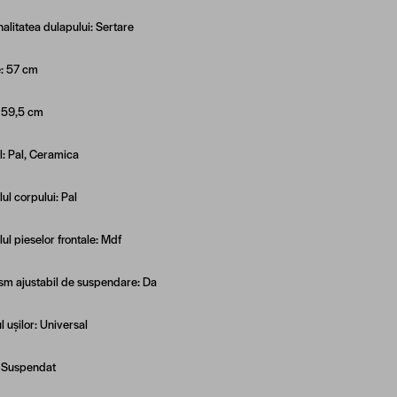
nalitatea dulapului: Sertare
e: 57 cm
 59,5 cm
l: Pal, Ceramica
ul corpului: Pal
ul pieselor frontale: Mdf
m ajustabil de suspendare: Da
 ușilor: Universal
: Suspendat