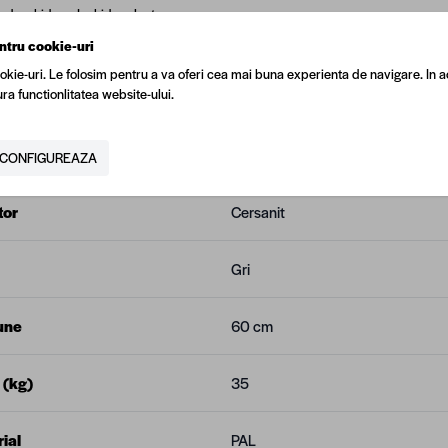
e deschidere: Inchidere lenta
ntru cookie-uri
okie-uri. Le folosim pentru a va oferi cea mai buna experienta de navigare. In a
ra functionlitatea website-ului.
N
5949005757531
CONFIGUREAZA
tor
Cersanit
Gri
une
60 cm
 (kg)
35
ial
PAL