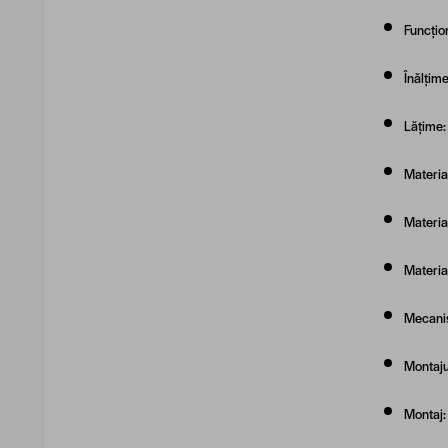
Funcțio
Înălțim
Lățime:
Materia
Material
Material
Mecanis
Montajul
Montaj