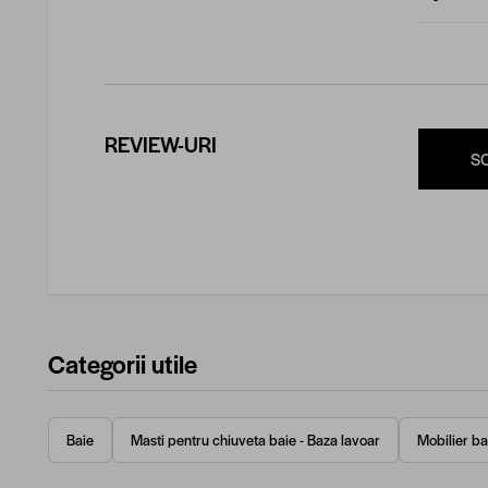
REVIEW-URI
S
Categorii utile
Baie
Masti pentru chiuveta baie - Baza lavoar
Mobilier ba