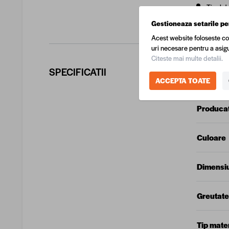
Tipul d
Gestioneaza setarile pe
Acest website foloseste co
uri necesare pentru a asigu
Citeste mai multe detalii.
SPECIFICATII
COD EA
ACCEPTA TOATE
Produca
Culoare
Dimensi
Greutate
Tip mater