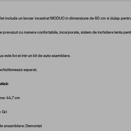
let include un lavoar incastrat MODUO in dimensiune de 60 cm si dulap pentru
e prevazut cu manere confortabile, incorporate, sistem de inchidere lenta pent
s este livrat intr-un kit de auto-asamblare.
achizitioneaza separat.
tici:
me: 44,7 cm
: Gri
de ansamblare: Demontat