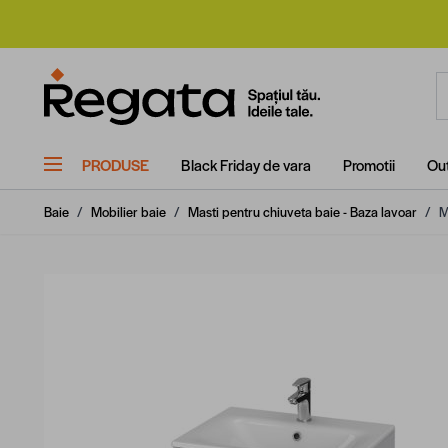
Mergi la Conținut
C
PRODUSE
Black Friday de vara
Promotii
Out
Baie
/
Mobilier baie
/
Masti pentru chiuveta baie - Baza lavoar
/
M