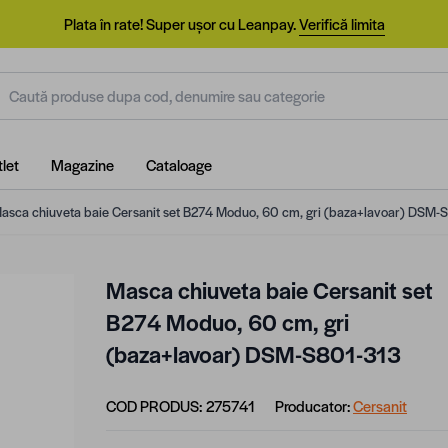
Plata în rate! Super ușor cu Leanpay.
Verifică limita
aută produse dupa cod, denumire sau categorie
let
Magazine
Cataloage
asca chiuveta baie Cersanit set B274 Moduo, 60 cm, gri (baza+lavoar) DSM-
Masca chiuveta baie Cersanit set
B274 Moduo, 60 cm, gri
(baza+lavoar) DSM-S801-313
COD PRODUS:
275741
Producator:
Cersanit