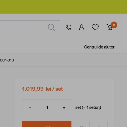
0
Centrul de ajutor
S801-313
1.019,99 lei
/ set
-
+
set (=
1
seturi
)
Cantitate