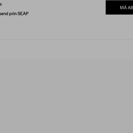
e
MĂ A
and prin SEAP