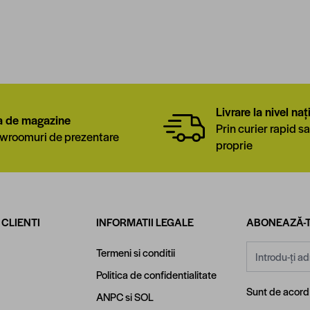
Livrare la nivel naț
a de magazine
Prin curier rapid sa
wroomuri de prezentare
proprie
 CLIENTI
INFORMATII LEGALE
ABONEAZĂ-T
Adresă email
Termeni si conditii
Politica de confidentialitate
Sunt de acor
ANPC
si
SOL