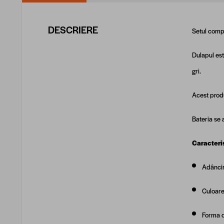
DESCRIERE
Setul comp
Dulapul est
gri.
A
cest produ
Bateria se 
Caracteris
Adânci
Culoare
Forma 