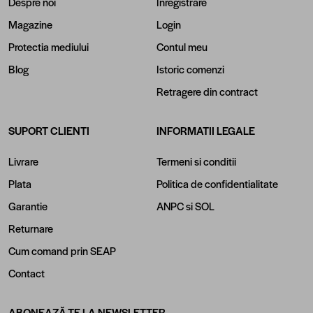
Despre noi
Inregistrare
Magazine
Login
Protectia mediului
Contul meu
Blog
Istoric comenzi
Retragere din contract
SUPORT CLIENTI
INFORMATII LEGALE
Livrare
Termeni si conditii
Plata
Politica de confidentialitate
Garantie
ANPC
si
SOL
Returnare
Cum comand prin SEAP
Contact
ABONEAZĂ-TE LA NEWSLETTER