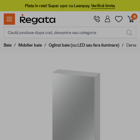
Mergi la Conținut
Plata în rate! Super ușor cu Leanpay.
Verifică limita
0
Caută produse dupa cod, denumire sau categorie
Baie
/
Mobilier baie
/
Oglinzi baie (cu LED sau fara iluminare)
/
Cersan