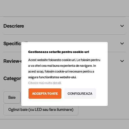
Descriere
Specificatii
Gestioneaza setarile pentru cookie-uri
Review-uri
Acest website foloseste cookie-uri. Le folosim pentru
a va oferi cea mai buna experienta de navigare. In
acest scop, folosim cookie-uri necesare pentru a
Categorii utile
asigura functionlitatea website-ului.
Citeste mai multe detalii.
ACCEPTA TOATE
CONFIGUREAZA
Baie
Mobilier baie
Oglinzi baie (cu LED sau fara iluminare)