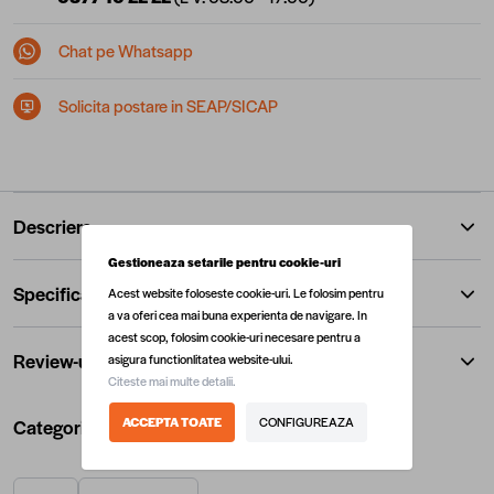
Chat pe Whatsapp
Solicita postare in SEAP/SICAP
Descriere
Gestioneaza setarile pentru cookie-uri
Specificatii
Acest website foloseste cookie-uri. Le folosim pentru
a va oferi cea mai buna experienta de navigare. In
acest scop, folosim cookie-uri necesare pentru a
Review-uri
asigura functionlitatea website-ului.
Citeste mai multe detalii.
ACCEPTA TOATE
CONFIGUREAZA
Categorii utile