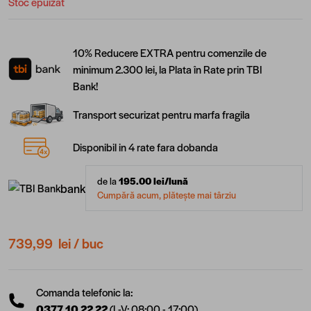
Stoc epuizat
10% Reducere EXTRA pentru comenzile de
minimum 2.300 lei, la Plata în Rate prin TBI
Bank!
Transport securizat pentru marfa fragila
Disponibil in 4 rate fara dobanda
de la
195.00
lei/lună
bank
Cumpără acum, plătește mai târziu
739,99 lei
/ buc
Comanda telefonic la:
0377 10 22 22
(L-V: 08:00 - 17:00)