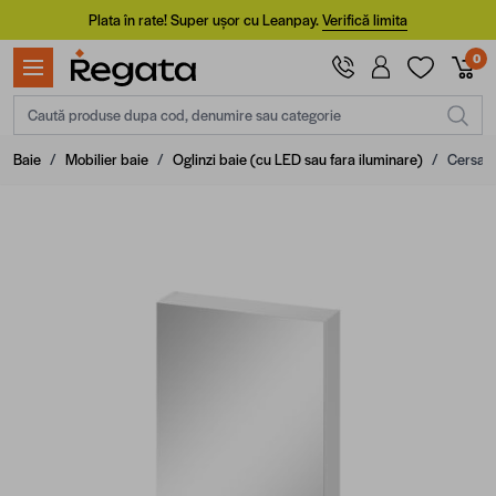
Mergi la Conținut
Plata în rate! Super ușor cu Leanpay.
Verifică limita
0
Caută produse dupa cod, denumire sau categorie
Baie
/
Mobilier baie
/
Oglinzi baie (cu LED sau fara iluminare)
/
Cersani