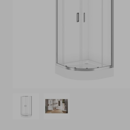
View larger image
View larger image