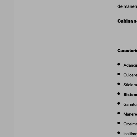
de manere 
Cabina se
Caracteris
Adanci
Culoare
Sticla 
Sistem
Garnitu
Manere
Grosime
Inaltim