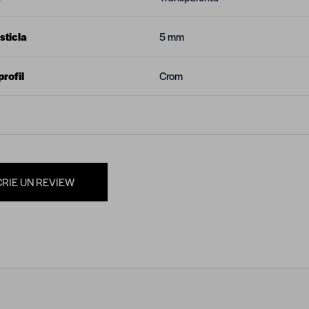
sticla
5 mm
rofil
Crom
CRIE UN REVIEW