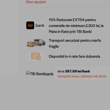
Stoc epuizat
10% Reducere EXTRA pentru
comenzile de minimum 2.300 lei, la
Plata în Rate prin TBI Bank!
Transport securizat pentru marfa
fragila
Disponibil in 4 rate fara dobanda
de la
357.50
lei/lună
bank
Cumpără acum, plătește mai târziu