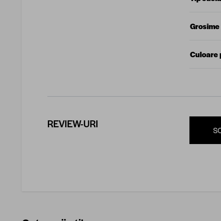
Grosime 
Culoare p
REVIEW-URI
S