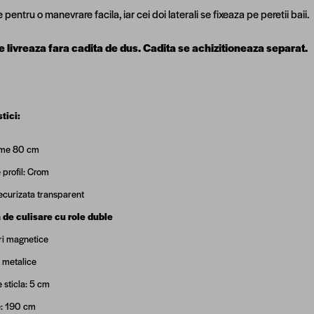
pentru o manevrare facila, iar cei doi laterali se fixeaza pe peretii baii.
 livreaza fara cadita de dus. Cadita se achizitioneaza separat.
tici:
me 80 cm
 profil: Crom
securizata transparent
 de culisare cu role duble
ri magnetice
 metalice
 sticla: 5 cm
e: 190 cm