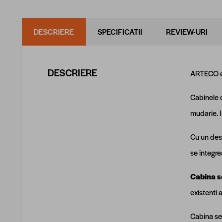
DESCRIERE
SPECIFICATII
REVIEW-URI
DESCRIERE
ARTECO es
Cabinele 
mudarie. I
Cu un desi
se integre
Cabina s
existenti 
Cabina se 