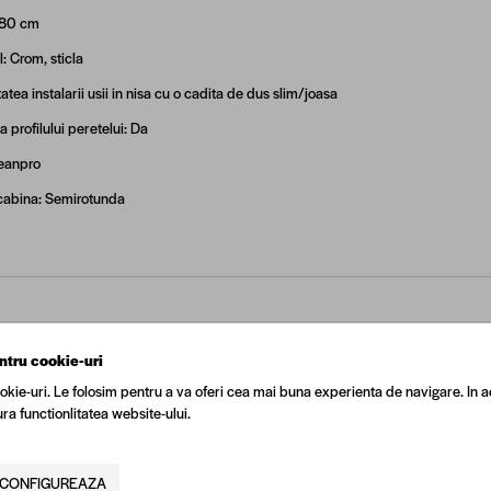
 80 cm
: Crom, sticla
tatea instalarii usii in nisa cu o cadita de dus slim/joasa
 profilului peretelui: Da
leanpro
cabina: Semirotunda
N
5949005759955
ntru cookie-uri
okie-uri. Le folosim pentru a va oferi cea mai buna experienta de navigare. In a
ra functionlitatea website-ului.
tor
Cersanit
Transparent
CONFIGUREAZA