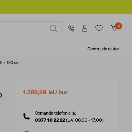
0
Centrul de ajutor
80 x 190 cm
1.389,99 lei
/ buc
0
Comanda telefonic la:
0377 10 22 22
(L-V: 08:00 - 17:00)