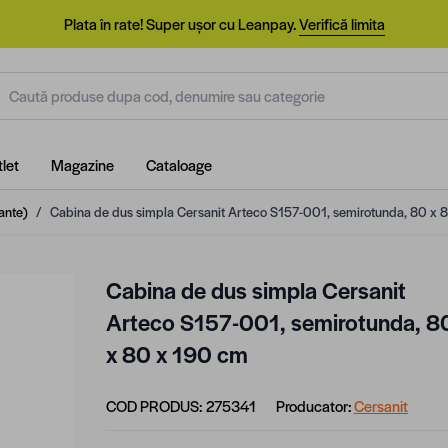
Plata în rate! Super ușor cu Leanpay.
Verifică limita
aută produse dupa cod, denumire sau categorie
let
Magazine
Cataloage
ante)
/
Cabina de dus simpla Cersanit Arteco S157-001, semirotunda, 80 x 
Cabina de dus simpla Cersanit
Arteco S157-001, semirotunda, 8
x 80 x 190 cm
COD PRODUS:
275341
Producator:
Cersanit