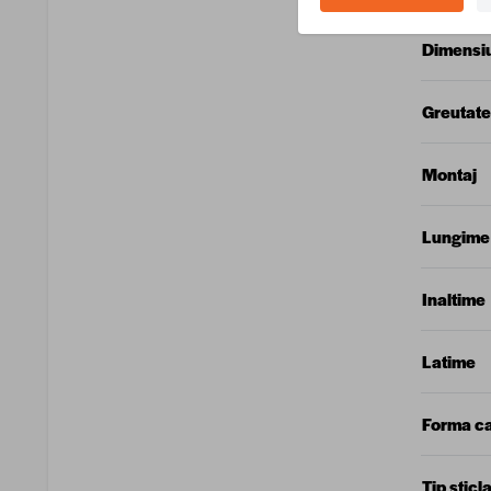
Dimensi
Greutate
Montaj
Lungime
Inaltime
Latime
Forma c
Tip sticl