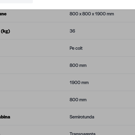
une
800 x 800 x 1900 mm
 (kg)
36
Pe colt
800 mm
1900 mm
800 mm
abina
Semirotunda
a
Transparenta