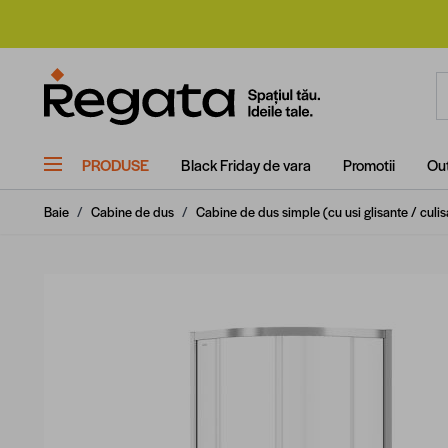
Mergi la Conținut
C
PRODUSE
Black Friday de vara
Promotii
Out
Baie
/
Cabine de dus
/
Cabine de dus simple (cu usi glisante / culis