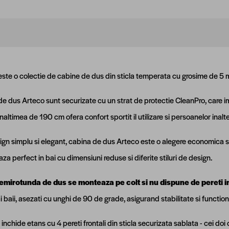
te o colectie de cabine de dus din sticla temperata cu grosime de 5
de dus Arteco sunt securizate cu un strat de protectie CleanPro, care 
naltimea de 190 cm ofera confort sportit il utilizare si persoanelor inalte
gn simplu si elegant, cabina de dus Arteco este o alegere economica si
aza perfect in bai cu dimensiuni reduse si diferite stiluri de design.
emirotunda de dus se monteaza pe colt si nu dispune de pereti i
ai baii, asezati cu unghi de 90 de grade, asigurand stabilitate si functio
inchide etans cu 4 pereti frontali din sticla securizata sablata - cei doi 