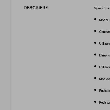
DESCRIERE
Specificat
Model:
Consum
Utilizar
Dimensi
Utilizar
Mod de 
Reziste
Reziste