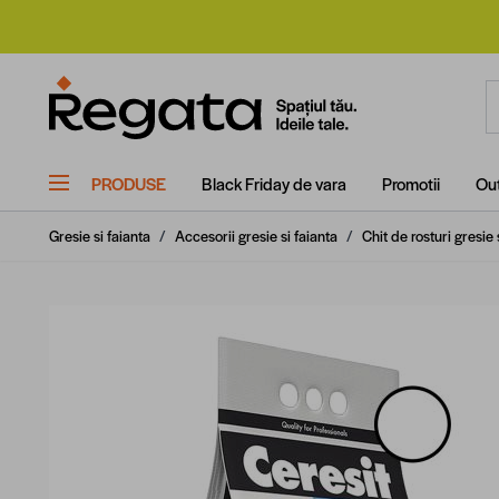
Mergi la Conținut
C
PRODUSE
Black Friday de vara
Promotii
Out
Gresie si faianta
/
Accesorii gresie si faianta
/
Chit de rosturi gresie 