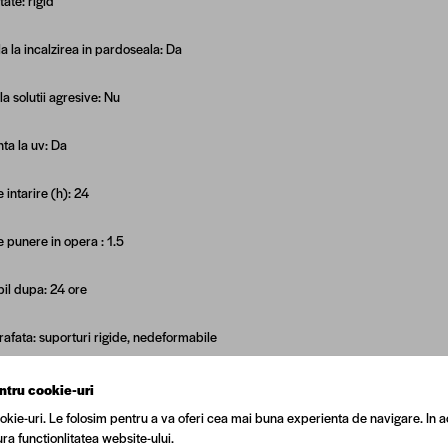
itate: rigid
la la incalzirea in pardoseala: Da
la solutii agresive: Nu
nta la uv: Da
 intarire (h): 24
 punere in opera : 1.5
bil dupa: 24 ore
rafata: suporturi rigide, nedeformabile
ntru cookie-uri
okie-uri. Le folosim pentru a va oferi cea mai buna experienta de navigare. In a
ra functionlitatea website-ului.