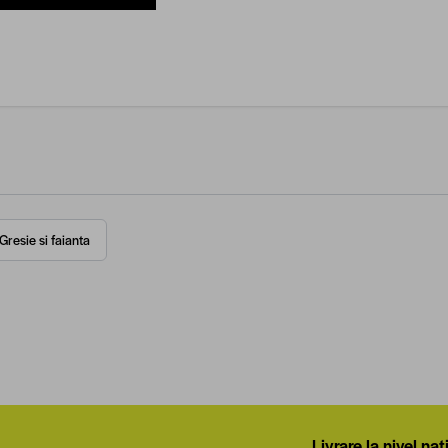
Gresie si faianta
Livrare la nivel naț