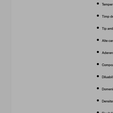
Tempera
Timp de
Tip amb
Alte car
Aderent
Compozi
Diluabil
Domeniu
Densita