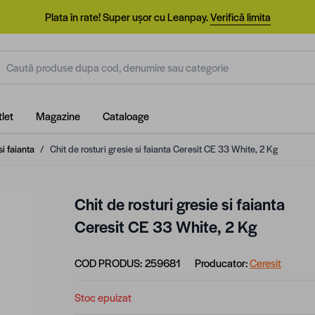
Plata în rate! Super ușor cu Leanpay.
Verifică limita
aută produse dupa cod, denumire sau categorie
let
Magazine
Cataloage
si faianta
/
Chit de rosturi gresie si faianta Ceresit CE 33 White, 2 Kg
Chit de rosturi gresie si faianta
Ceresit CE 33 White, 2 Kg
COD PRODUS:
259681
Producator:
Ceresit
Stoc epuizat