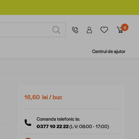
0
Centrul de ajutor
16,60 lei
/ buc
Comanda telefonic la:
0377 10 22 22
(L-V: 08:00 - 17:00)