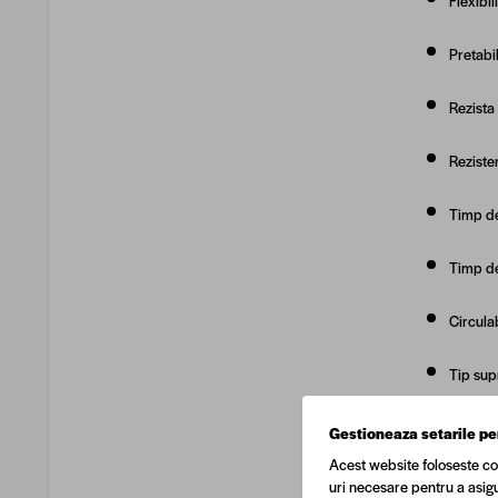
Flexibil
Pretabi
Rezista 
Reziste
Timp de
Timp de
Circula
Tip sup
Gestioneaza setarile pe
Acest website foloseste co
uri necesare pentru a asigu