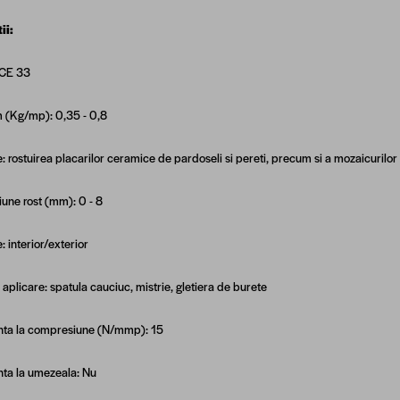
ii:
 CE 33
 (Kg/mp): 0,35 - 0,8
e: rostuirea placarilor ceramice de pardoseli si pereti, precum si a mozaicurilor di
une rost (mm): 0 - 8
e: interior/exterior
aplicare: spatula cauciuc, mistrie, gletiera de burete
nta la compresiune (N/mmp): 15
nta la umezeala: Nu