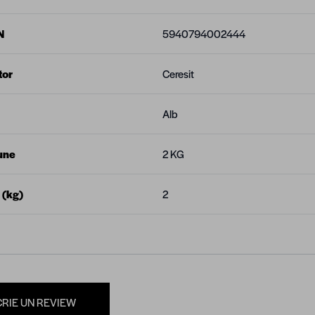
N
5940794002444
tor
Ceresit
Alb
une
2 KG
 (kg)
2
CRIE UN REVIEW