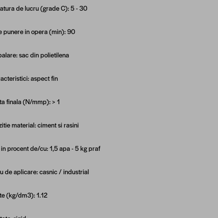
tura de lucru (grade C): 5 - 30
 punere in opera (min): 90
alare: sac din polietilena
acteristici: aspect fin
a finala (N/mmp): > 1
tie material: ciment si rasini
 in procent de/cu: 1,5 apa - 5 kg praf
 de aplicare: casnic / industrial
te (kg/dm3): 1.12