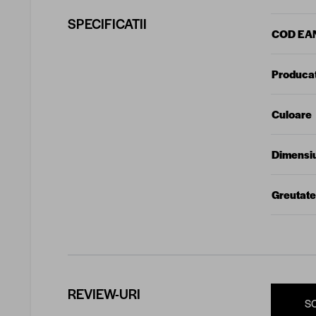
SPECIFICATII
COD EA
Produca
Culoare
Dimensi
Greutate
REVIEW-URI
S