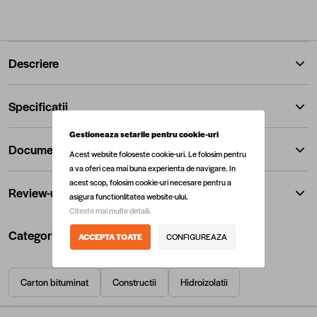
Descriere
Specificatii
Gestioneaza setarile pentru cookie-uri
Documente
Acest website foloseste cookie-uri. Le folosim pentru
a va oferi cea mai buna experienta de navigare. In
acest scop, folosim cookie-uri necesare pentru a
Review-uri
asigura functionlitatea website-ului.
Citeste mai multe detalii.
Categorii utile
ACCEPTA TOATE
CONFIGUREAZA
Carton bituminat
Constructii
Hidroizolatii