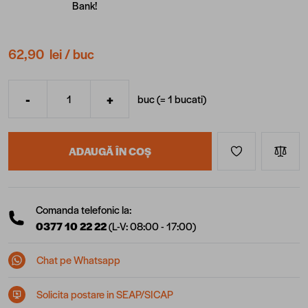
Bank!
62,90 lei
/ buc
-
+
buc (=
1
bucati
)
Cantitate
ADAUGĂ ÎN COȘ
Comanda telefonic la:
0377 10 22 22
(L-V: 08:00 - 17:00)
Chat pe Whatsapp
Solicita postare in SEAP/SICAP