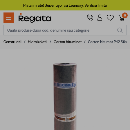
Mergi la Conținut
Plata în rate! Super ușor cu Leanpay.
Verifică limita
0
Caută produse dupa cod, denumire sau categorie
Constructii
/
Hidroizolatii
/
Carton bituminat
/
Carton bitumat P12 Sika 