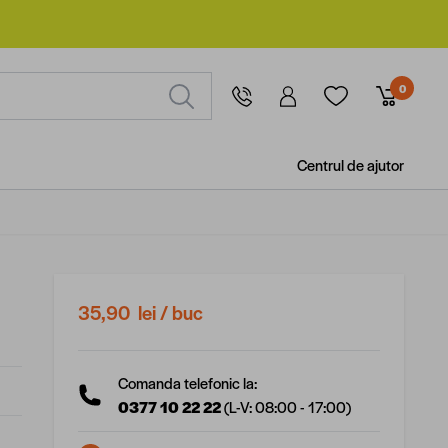
0
Centrul de ajutor
35,90 lei
/ buc
Comanda telefonic la:
0377 10 22 22
(L-V: 08:00 - 17:00)