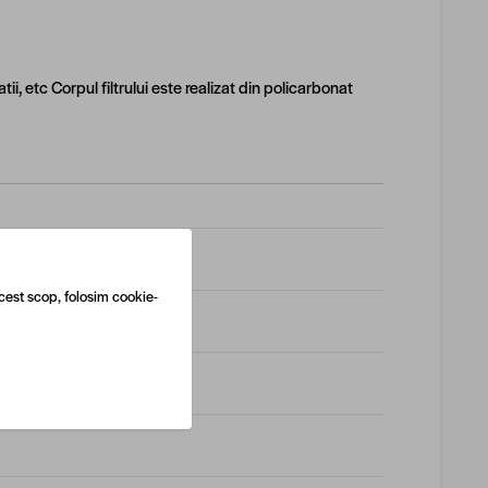
tii, etc Corpul filtrului este realizat din policarbonat
cest scop, folosim cookie-