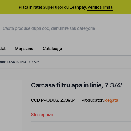
Plata în rate! Super ușor cu Leanpay.
Verifică limita
aută produse dupa cod, denumire sau categorie
let
Magazine
Cataloage
iltru apa in linie, 7 3/4"
Carcasa filtru apa in linie, 7 3/4"
COD PRODUS:
263934
Producator:
Regata
Stoc epuizat