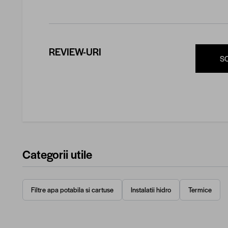
REVIEW-URI
S
Categorii utile
Filtre apa potabila si cartuse
Instalatii hidro
Termice