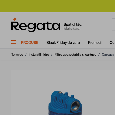
Mergi la Conținut
C
PRODUSE
Black Friday de vara
Promotii
Out
Termice
/
Instalatii hidro
/
Filtre apa potabila si cartuse
/
Carcasa f