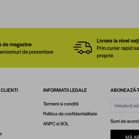
Livrare la nivel naț
a de magazine
Prin curier rapid sa
wroomuri de prezentare
proprie
 CLIENTI
INFORMATII LEGALE
ABONEAZĂ-T
Adresă email
Termeni si conditii
Politica de confidentialitate
Sunt de acor
ANPC
si
SOL
e
MĂ A