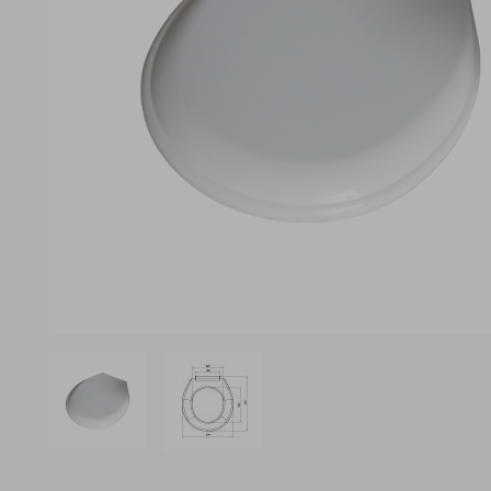
View larger image
View larger image