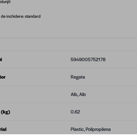
otunjit
de inchidere: standard
N
5949005752178
tor
Regata
Alb, Alb
 (kg)
0.62
ial
Plastic, Polipropilena