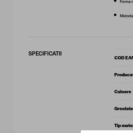
Forma r
Metoda 
SPECIFICATII
COD EA
Produca
Culoare
Greutate
Tip mater