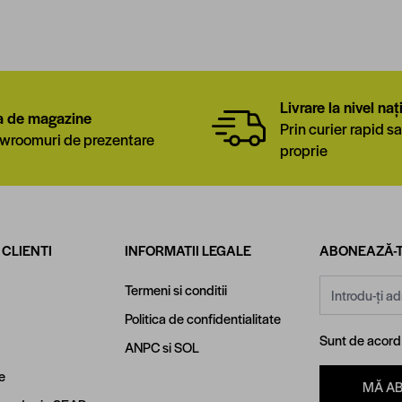
Livrare la nivel naț
a de magazine
Prin curier rapid sa
wroomuri de prezentare
proprie
 CLIENTI
INFORMATII LEGALE
ABONEAZĂ-T
Adresă email
Termeni si conditii
Politica de confidentialitate
Sunt de acor
ANPC
si
SOL
e
MĂ A