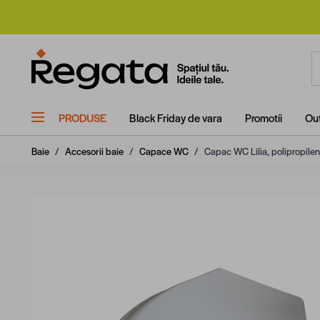
Mergi la Conținut
C
PRODUSE
Black Friday de vara
Promotii
Out
Baie
/
Accesorii baie
/
Capace WC
/
Capac WC Lilia, polipropilen