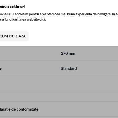
ntru cookie-uri
Lilia
okie-uri. Le folosim pentru a va oferi cea mai buna experienta de navigare. In a
ra functionlitatea website-ului.
437 mm
CONFIGUREAZA
Rotunjita
370 mm
e
Standard
laratie de conformitate