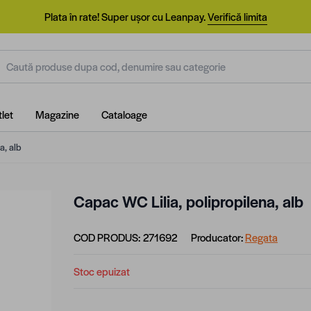
Plata în rate! Super ușor cu Leanpay.
Verifică limita
aută produse dupa cod, denumire sau categorie
let
Magazine
Cataloage
a, alb
Capac WC Lilia, polipropilena, alb
COD PRODUS:
271692
Producator:
Regata
Stoc epuizat