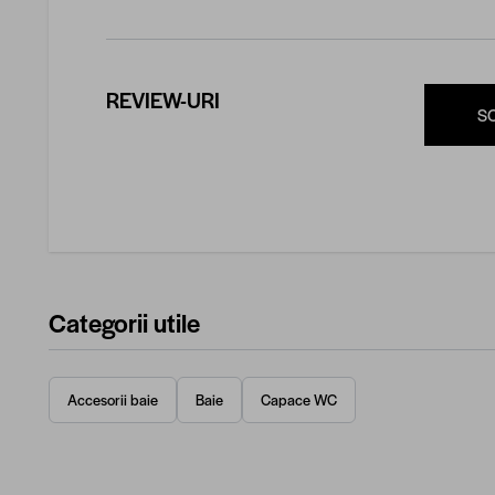
REVIEW-URI
S
Categorii utile
Accesorii baie
Baie
Capace WC