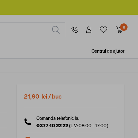
0
Centrul de ajutor
21,90 lei
/ buc
Comanda telefonic la:
0377 10 22 22
(L-V: 08:00 - 17:00)