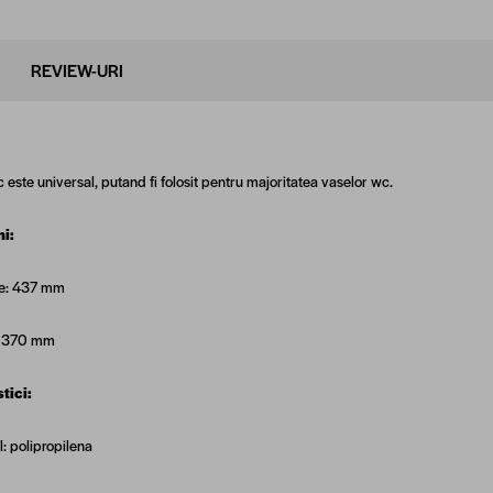
REVIEW-URI
 este universal, putand fi folosit pentru majoritatea vaselor
wc
.
i:
e: 437 mm
: 370 mm
tici:
l: polipropilena