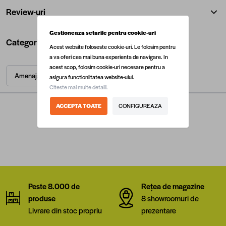
Review-uri
Gestioneaza setarile pentru cookie-uri
Categorii utile
Acest website foloseste cookie-uri. Le folosim pentru
a va oferi cea mai buna experienta de navigare. In
acest scop, folosim cookie-uri necesare pentru a
Amenajari interioare
Deco
Lambriuri
asigura functionlitatea website-ului.
Citeste mai multe detalii.
ACCEPTA TOATE
CONFIGUREAZA
Peste 8.000 de
Rețea de magazine
produse
8 showroomuri de
Livrare din stoc propriu
prezentare