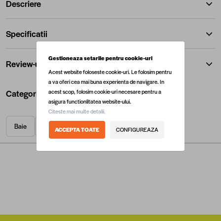
Descriere
Specificatii
Gestioneaza setarile pentru cookie-uri
Review-uri
Acest website foloseste cookie-uri. Le folosim pentru
a va oferi cea mai buna experienta de navigare. In
Categorii utile
acest scop, folosim cookie-uri necesare pentru a
asigura functionlitatea website-ului.
Citeste mai multe detalii.
Baie
Cazi cu hidromasaj
Cazi de baie
ACCEPTA TOATE
CONFIGUREAZA