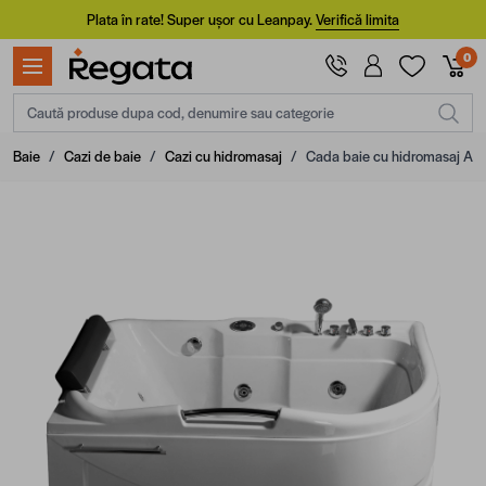
Mergi la Conținut
Plata în rate! Super ușor cu Leanpay.
Verifică limita
0
Caută produse dupa cod, denumire sau categorie
Baie
/
Cazi de baie
/
Cazi cu hidromasaj
/
Cada baie cu hidromasaj Aqv