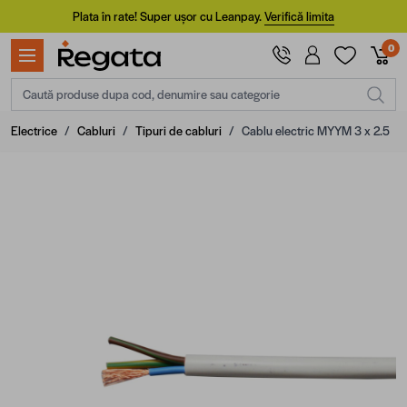
Mergi la Conținut
Plata în rate! Super ușor cu Leanpay.
Verifică limita
0
Caută produse dupa cod, denumire sau categorie
Electrice
/
Cabluri
/
Tipuri de cabluri
/
Cablu electric MYYM 3 x 2.5