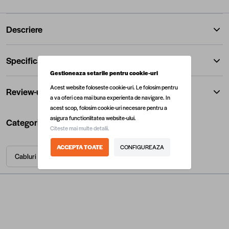
Descriere
Specificatii
Gestioneaza setarile pentru cookie-uri
Acest website foloseste cookie-uri. Le folosim pentru
Review-uri
a va oferi cea mai buna experienta de navigare. In
acest scop, folosim cookie-uri necesare pentru a
asigura functionlitatea website-ului.
Categorii utile
Citeste mai multe detalii.
ACCEPTA TOATE
CONFIGUREAZA
Cabluri
Electrice
Tipuri de cabluri