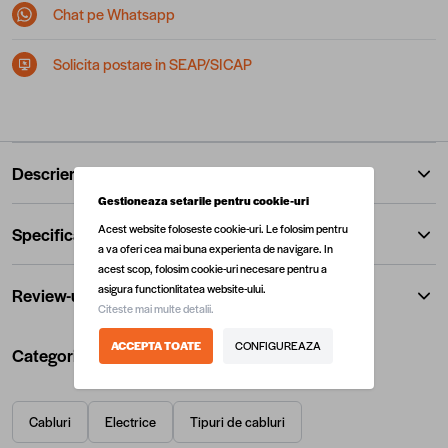
Chat pe Whatsapp
Solicita postare in SEAP/SICAP
Descriere
Gestioneaza setarile pentru cookie-uri
Acest website foloseste cookie-uri. Le folosim pentru
Specificatii
a va oferi cea mai buna experienta de navigare. In
acest scop, folosim cookie-uri necesare pentru a
asigura functionlitatea website-ului.
Review-uri
Citeste mai multe detalii.
ACCEPTA TOATE
CONFIGUREAZA
Categorii utile
Cabluri
Electrice
Tipuri de cabluri