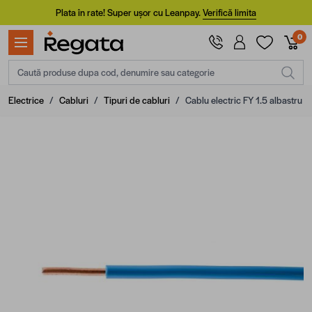
Mergi la Conținut
Plata în rate! Super ușor cu Leanpay.
Verifică limita
0
Caută produse dupa cod, denumire sau categorie
Electrice
/
Cabluri
/
Tipuri de cabluri
/
Cablu electric FY 1.5 albastru