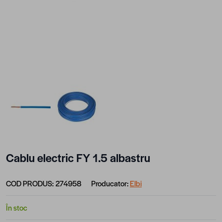
View larger image
View larger image
Cablu electric FY 1.5 albastru
COD PRODUS:
274958
Producator:
Elbi
În stoc