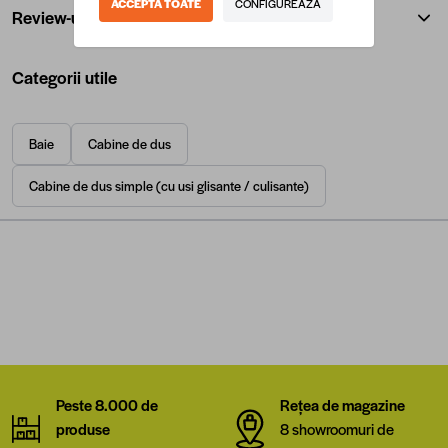
ACCEPTA TOATE
CONFIGUREAZA
Review-uri
Categorii utile
Baie
Cabine de dus
Cabine de dus simple (cu usi glisante / culisante)
Peste 8.000 de
Rețea de magazine
produse
8 showroomuri de