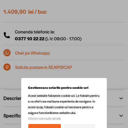
1.409,90 lei
/ buc
Comanda telefonic la:
0377 10 22 22
(L-V: 08:00 - 17:00)
Chat pe Whatsapp
Solicita postare in SEAP/SICAP
Gestioneaza setarile pentru cookie-uri
Acest website foloseste cookie-uri. Le folosim pentru
Descriere
a va oferi cea mai buna experienta de navigare. In
acest scop, folosim cookie-uri necesare pentru a
asigura functionlitatea website-ului.
Specificatii
Citeste mai multe detalii.