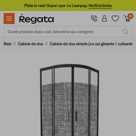
Mergi la Conținut
Plata în rate! Super ușor cu Leanpay.
Verifică limita
0
Caută produse dupa cod, denumire sau categorie
Baie
/
Cabine de dus
/
Cabine de dus simple (cu usi glisante / culisante)