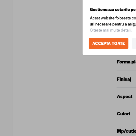
Lungime
Gestioneaza setarile pe
Acest website foloseste co
uri necesare pentru a asigu
Latime p
Citeste mai multe detalii.
ACCEPTA TOATE
Utilizare
Forma p
Finisaj
Aspect
Culori
Mp/cuti