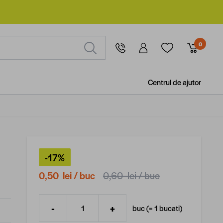
0
Centrul de ajutor
-17%
0,50 lei
/ buc
0,60 lei
/ buc
-
+
buc (=
1
bucati
)
Cantitate