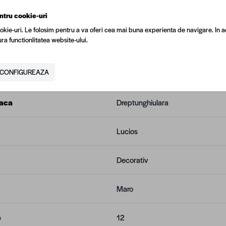
 placa (mm)
450
ntru cookie-uri
okie-uri. Le folosim pentru a va oferi cea mai buna experienta de navigare. In a
ra functionlitatea website-ului.
laca (mm)
50
CONFIGUREAZA
Interior
laca
Dreptunghiulara
Lucios
Decorativ
Maro
e
12