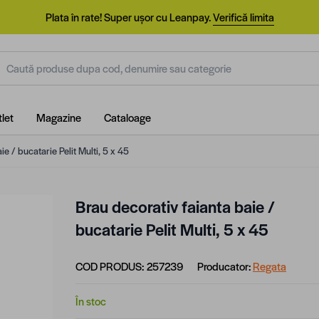
Plata în rate! Super ușor cu Leanpay.
Verifică limita
aută produse dupa cod, denumire sau categorie
let
Magazine
Cataloage
ie / bucatarie Pelit Multi, 5 x 45
Brau decorativ faianta baie /
bucatarie Pelit Multi, 5 x 45
COD PRODUS:
257239
Producator:
Regata
În stoc