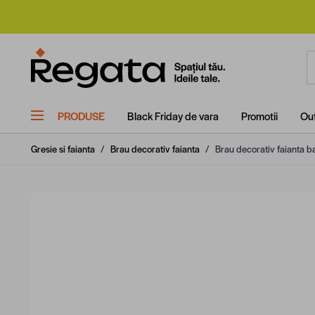
Mergi la Conținut
C
PRODUSE
Black Friday de vara
Promotii
Out
Gresie si faianta
/
Brau decorativ faianta
/
Brau decorativ faianta ba