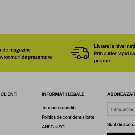
Livrare la nivel naț
a de magazine
Prin curier rapid sa
wroomuri de prezentare
proprie
 CLIENTI
INFORMATII LEGALE
ABONEAZĂ-T
Adresă email
Termeni si conditii
Politica de confidentialitate
Sunt de acor
ANPC
si
SOL