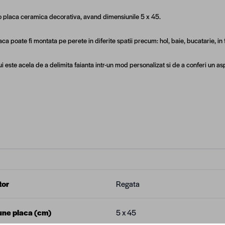
o placa ceramica decorativa, avand dimensiunile 5 x 45.
ca poate fi montata pe perete in diferite spatii precum: hol, baie, bucatarie, in 
ui este acela de a delimita faianta intr-un mod personalizat si de a conferi un asp
tor
Regata
ne placa (cm)
5 x 45