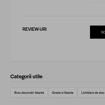
REVIEW-URI
S
Categorii utile
Brau decorativ faianta
Gresie si faianta
Lichidare de stoc