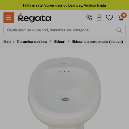
Mergi la Conținut
Plata în rate! Super ușor cu Leanpay.
Verifică limita
0
Caută produse dupa cod, denumire sau categorie
Baie
/
Ceramica sanitara
/
Bideuri
/
Bideuri pe pardoseala (stative)
/