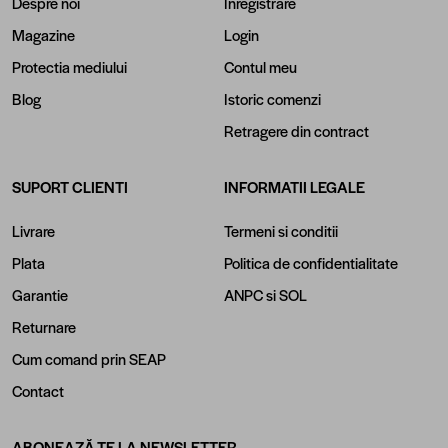
Despre noi
Inregistrare
Magazine
Login
Protectia mediului
Contul meu
Blog
Istoric comenzi
Retragere din contract
SUPORT CLIENTI
INFORMATII LEGALE
Livrare
Termeni si conditii
Plata
Politica de confidentialitate
Garantie
ANPC
si
SOL
Returnare
Cum comand prin SEAP
Contact
ABONEAZĂ-TE LA NEWSLETTER