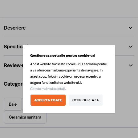
Descriere
Specificatii
Gestioneaza setarile pentru cookie-uri
Review-uri
Acest website foloseste cookie-uri. Le folosim pentru
a va oferi cea mai buna experienta de navigare. In
acest scop, folosim cookie-uri necesare pentru a
Categorii utile
asigura functionlitatea website-ului.
Citeste mai multe detalii.
ACCEPTA TOATE
CONFIGUREAZA
Baie
Bideuri
Bideuri pe pardoseala (stative)
Ceramica sanitara