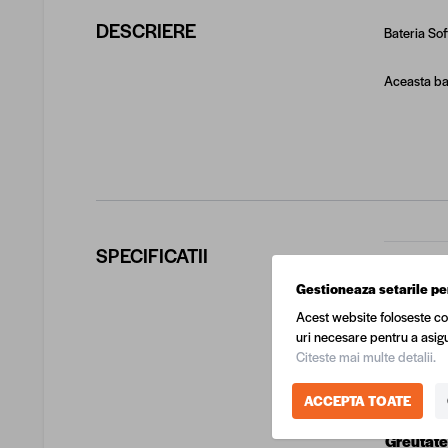
DESCRIERE
Bateria
Soft
Aceasta bat
SPECIFICATII
COD EA
Gestioneaza setarile pe
Acest website foloseste co
Produca
uri necesare pentru a asigu
Citeste mai multe detalii.
Culoare
ACCEPTA TOATE
Greutate