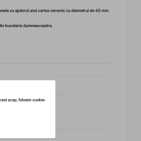
ionata cu ajutorul unui cartus ceramic cu diametrul de 40 mm.
l din bucataria dumneavoastra.
cest scop, folosim cookie-