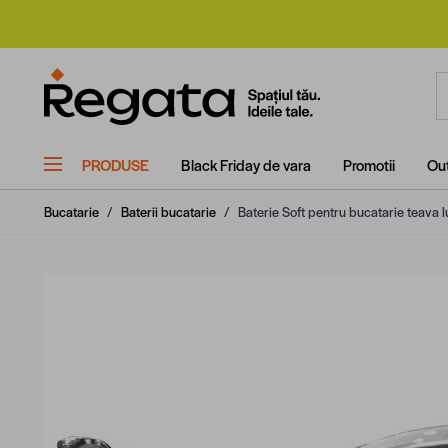
Mergi la Conținut
C
PRODUSE
Black Friday de vara
Promotii
Out
Bucatarie
/
Baterii bucatarie
/
Baterie Soft pentru bucatarie teava