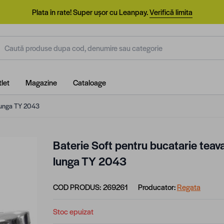
Plata în rate! Super ușor cu Leanpay.
Verifică limita
aută produse dupa cod, denumire sau categorie
let
Magazine
Cataloage
 lunga TY 2043
Baterie Soft pentru bucatarie teav
lunga TY 2043
COD PRODUS:
269261
Producator:
Regata
Stoc epuizat