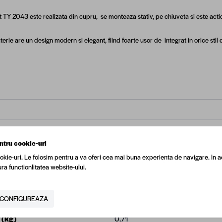
 TY 2043 este realizata din cupru, se monteaza stativ, pe chiuveta si este act
erie are un design modern si elegant, fiind foarte usor de integrat in orice sti
N
5949005762665
ntru cookie-uri
okie-uri. Le folosim pentru a va oferi cea mai buna experienta de navigare. In a
tor
Regata
ra functionlitatea website-ului.
Argintiu
CONFIGUREAZA
 (kg)
0.71