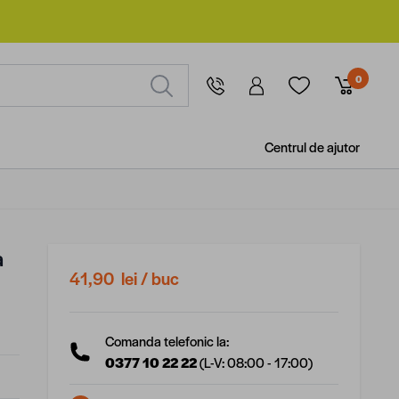
0
Centrul de ajutor
a
41,90 lei
/ buc
Comanda telefonic la:
0377 10 22 22
(L-V: 08:00 - 17:00)