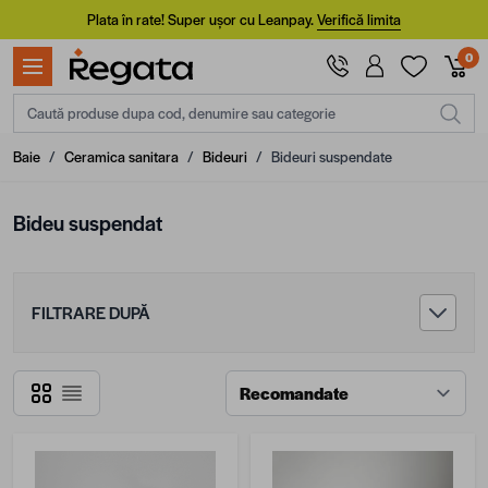
Mergi la Conținut
Plata în rate! Super ușor cu Leanpay.
Verifică limita
0
Caută produse dupa cod, denumire sau categorie
Baie
/
Ceramica sanitara
/
Bideuri
/
Bideuri suspendate
Bideu suspendat
FILTRARE DUPĂ
Grilă
Listă