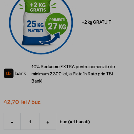
+2 kg GRATUIT
10% Reducere EXTRA pentru comenzile de
minimum 2.300 lei, la Plata în Rate prin TBI
Bank!
42,70 lei
/ buc
-
+
buc (=
1
bucati
)
Cantitate