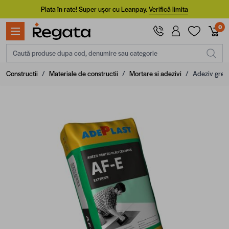
Mergi la Conținut
Plata în rate! Super ușor cu Leanpay.
Verifică limita
0
Caută produse dupa cod, denumire sau categorie
Constructii
/
Materiale de constructii
/
Mortare si adezivi
/
Adeziv gresi