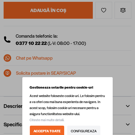
ADAUGĂ ÎN COȘ
Comanda telefonic la:
0377 10 22 22
(L-V: 08:00 - 17:00)
Chat pe Whatsapp
Solicita postare in SEAP/SICAP
Gestioneaza setarile pentru cookie-uri
Acest website foloseste cookie-uri. Le folosim pentru
a va oferi cea mai buna experienta de navigare. In
Descriere
acest scop, folosim cookie-uri necesare pentru a
asigura functionlitatea website-ului.
Citeste mai multe detalii.
Specificatii
ACCEPTA TOATE
CONFIGUREAZA